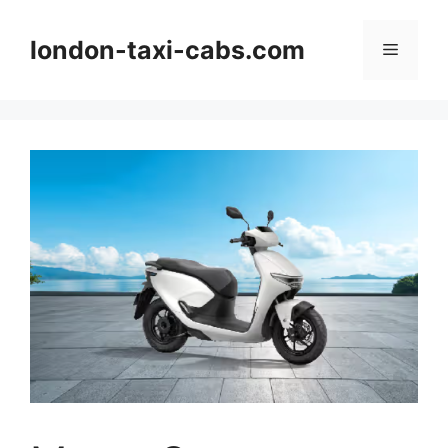
Langsung
ke
london-taxi-cabs.com
Menu
isi