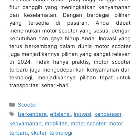
fitur canggih yang meningkatkan kenyamanan
dan keselamatan. Dengan berbagai pilihan
yang tersedia di pasaran, Anda dapat
menemukan motor scooter yang sesuai dengan
kebutuhan dan gaya hidup Anda. Inovasi yang
terus berkembang dalam dunia motor scooter
juga menjadikannya pilihan yang sangat relevan
di 2024. Tidak hanya praktis, motor scooter
terbaru juga mengedepankan kenyamanan dan
teknologi, menjadikannya pilihan tepat untuk
transportasi sehari-hari.
Kategori
Scooter
Tag
berkendara
,
efisiensi
,
inovasi
,
kendaraan
,
kenyamanan
,
mobilitas
,
motor scooter
,
motor
terbaru
,
skuter
,
teknologi