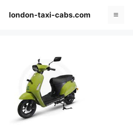
Langsung
ke
london-taxi-cabs.com
Menu
isi