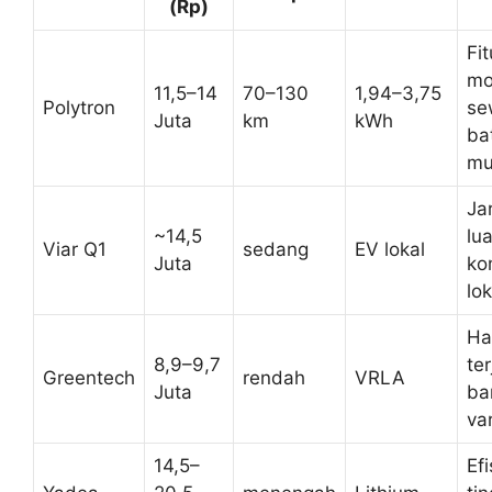
(Rp)
Fit
mo
11,5–14
70–130
1,94–3,75
Polytron
se
Juta
km
kWh
ba
mu
Ja
~14,5
lua
Viar Q1
sedang
EV lokal
Juta
ko
lok
Ha
8,9–9,7
te
Greentech
rendah
VRLA
Juta
ba
va
14,5–
Efi