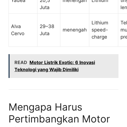
Yadea
20,5
menengah
Lithium
tin
Juta
le
Lithium
Te
Alva
29–38
menengah
speed-
mu
Cervo
Juta
charge
pr
READ
Motor Listrik Exotic: 6 Inovasi
Teknologi yang Wajib Dimiliki
Mengapa Harus
Pertimbangkan Motor