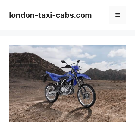
Langsung
ke
london-taxi-cabs.com
Menu
isi