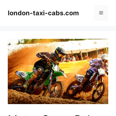
Langsung
ke
london-taxi-cabs.com
Menu
isi