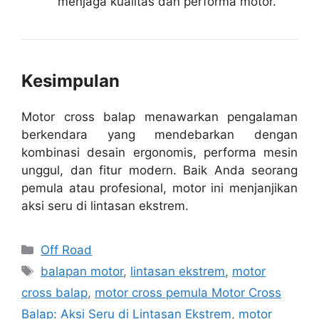
menjaga kualitas dan performa motor.
Kesimpulan
Motor cross balap menawarkan pengalaman
berkendara yang mendebarkan dengan
kombinasi desain ergonomis, performa mesin
unggul, dan fitur modern. Baik Anda seorang
pemula atau profesional, motor ini menjanjikan
aksi seru di lintasan ekstrem.
Kategori
Off Road
Tag
balapan motor
,
lintasan ekstrem
,
motor
cross balap
,
motor cross pemula Motor Cross
Balap: Aksi Seru di Lintasan Ekstrem
,
motor