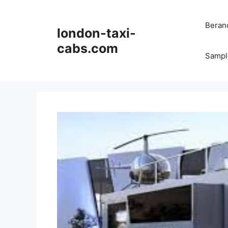
Langsung
ke
Beran
london-taxi-
isi
cabs.com
Sampl