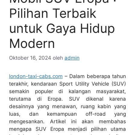
Pilihan Terbaik
untuk Gaya Hidup
Modern
Oktober 16, 2024
oleh
admin
london-taxi-cabs.com
– Dalam beberapa tahun
terakhir, kendaraan Sport Utility Vehicle (SUV)
semakin populer di kalangan masyarakat,
terutama di Eropa. SUV dikenal karena
desainnya yang menawan, ruang kabin yang
luas, dan kemampuan off-road yang
mengesankan. Artikel ini akan membahas
mengapa SUV Eropa menjadi pilihan utama