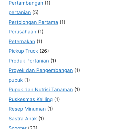
Pertambangan
(1)
pertanian
(5)
Pertolongan Pertama
(1)
Perusahaan
(1)
Peternakan
(1)
Pickup Truck
(26)
Produk Pertanian
(1)
Proyek dan Pengembangan
(1)
pupuk
(1)
Pupuk dan Nutrisi Tanaman
(1)
Puskesmas Keliling
(1)
Resep Minuman
(1)
Sastra Anak
(1)
Scooter
(23)