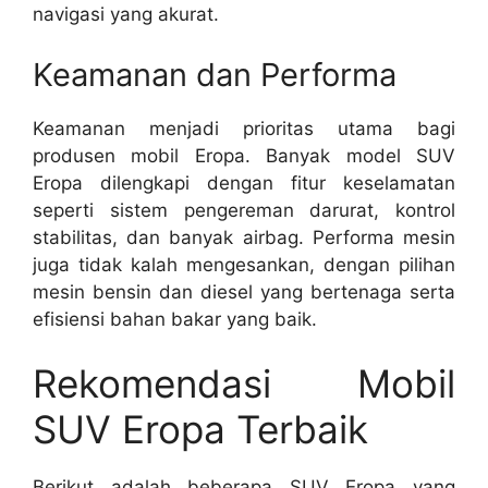
navigasi yang akurat.
Keamanan dan Performa
Keamanan menjadi prioritas utama bagi
produsen mobil Eropa. Banyak model SUV
Eropa dilengkapi dengan fitur keselamatan
seperti sistem pengereman darurat, kontrol
stabilitas, dan banyak airbag. Performa mesin
juga tidak kalah mengesankan, dengan pilihan
mesin bensin dan diesel yang bertenaga serta
efisiensi bahan bakar yang baik.
Rekomendasi Mobil
SUV Eropa Terbaik
Berikut adalah beberapa SUV Eropa yang