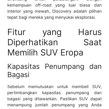
kemampuan off-road yang luar biasa dan
interior yang mewah, Discovery adalah pilihan
tepat bagi mereka yang menyukai eksplorasi.
Fitur yang Harus
Diperhatikan Saat
Memilih SUV Eropa
Kapasitas Penumpang dan
Bagasi
Sebelum memutuskan untuk membeli SUV,
pertimbangkan kapasitas penumpang dan
bagasi yang ditawarkan. Pastikan SUV dapat
menampung jumlah penumpang yang Anda