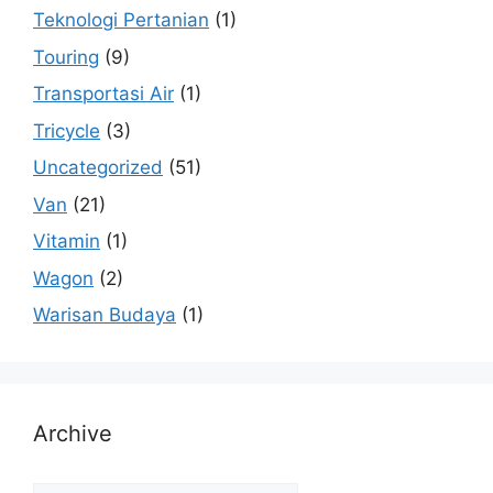
Teknologi Pertanian
(1)
Touring
(9)
Transportasi Air
(1)
Tricycle
(3)
Uncategorized
(51)
Van
(21)
Vitamin
(1)
Wagon
(2)
Warisan Budaya
(1)
Archive