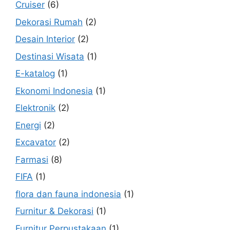
Cruiser
(6)
Dekorasi Rumah
(2)
Desain Interior
(2)
Destinasi Wisata
(1)
E-katalog
(1)
Ekonomi Indonesia
(1)
Elektronik
(2)
Energi
(2)
Excavator
(2)
Farmasi
(8)
FIFA
(1)
flora dan fauna indonesia
(1)
Furnitur & Dekorasi
(1)
Furnitur Perpustakaan
(1)