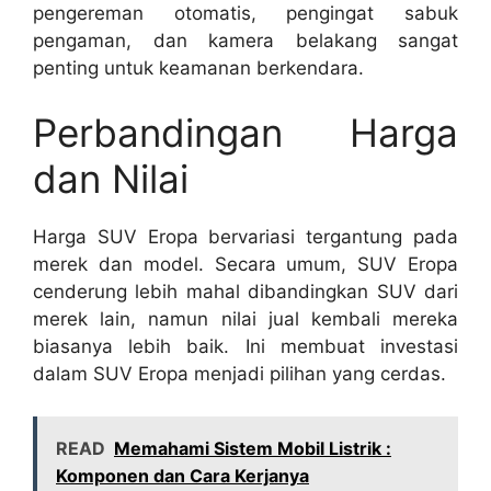
pengereman otomatis, pengingat sabuk
pengaman, dan kamera belakang sangat
penting untuk keamanan berkendara.
Perbandingan Harga
dan Nilai
Harga SUV Eropa bervariasi tergantung pada
merek dan model. Secara umum, SUV Eropa
cenderung lebih mahal dibandingkan SUV dari
merek lain, namun nilai jual kembali mereka
biasanya lebih baik. Ini membuat investasi
dalam SUV Eropa menjadi pilihan yang cerdas.
READ
Memahami Sistem Mobil Listrik :
Komponen dan Cara Kerjanya