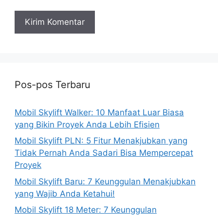
Pos-pos Terbaru
Mobil Skylift Walker: 10 Manfaat Luar Biasa
yang Bikin Proyek Anda Lebih Efisien
Mobil Skylift PLN: 5 Fitur Menakjubkan yang
Tidak Pernah Anda Sadari Bisa Mempercepat
Proyek
Mobil Skylift Baru: 7 Keunggulan Menakjubkan
yang Wajib Anda Ketahui!
Mobil Skylift 18 Meter: 7 Keunggulan