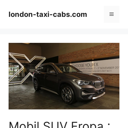
Langsung
ke
london-taxi-cabs.com
Menu
isi
Mobil SUV Eropa :