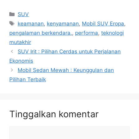
Kategori
SUV
Tag
keamanan
,
kenyamanan
,
Mobil SUV Eropa
,
pengalaman berkendara.
,
performa
,
teknologi
mutakhir
SUV Irit : Pilihan Cerdas untuk Perjalanan
Ekonomis
Mobil Sedan Mewah : Keunggulan dan
Pilihan Terbaik
Tinggalkan komentar
Komentar