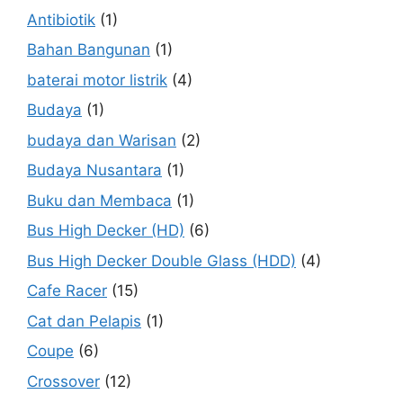
Antibiotik
(1)
Bahan Bangunan
(1)
baterai motor listrik
(4)
Budaya
(1)
budaya dan Warisan
(2)
Budaya Nusantara
(1)
Buku dan Membaca
(1)
Bus High Decker (HD)
(6)
Bus High Decker Double Glass (HDD)
(4)
Cafe Racer
(15)
Cat dan Pelapis
(1)
Coupe
(6)
Crossover
(12)