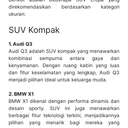
direkomendasikan berdasarkan kategori
ukuran:
SUV Kompak
1. Audi Q3
Audi Q3 adalah SUV kompak yang menawarkan
kombinasi sempurna antara gaya dan
kenyamanan. Dengan ruang kabin yang luas
dan fitur keselamatan yang lengkap, Audi Q3
menjadi pilihan ideal untuk keluarga muda.
2. BMW X1
BMW X1 dikenal dengan performa dinamis dan
desain sporty. SUV ini juga menawarkan
berbagai fitur teknologi terkini, menjadikannya
pilihan yang menarik bagi mereka yang