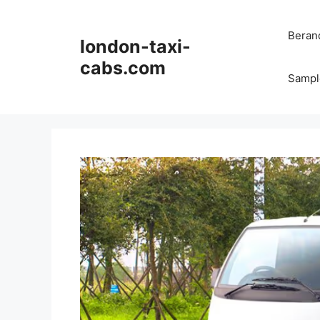
Langsung
ke
Beran
london-taxi-
isi
cabs.com
Sampl