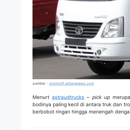
sumber :
otomotif.antaranews.com
Menurt
astraudtrucks
–
pick up
merupak
bodinya paling kecil di antara truk dan 
berbobot ringan hingga menengah dengan