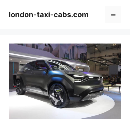
Langsung
ke
london-taxi-cabs.com
Menu
isi