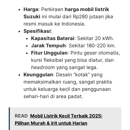
Harga
: Perkiraan
harga mobil listrik
Suzuki
ini mulai dari Rp280 jutaan jika
resmi masuk ke Indonesia.
Spesifikasi
:
Kapasitas Baterai
: Sekitar 20 kWh.
Jarak Tempuh
: Sekitar 180-220 km.
Fitur Unggulan
: Pintu geser otomatis,
kursi fleksibel yang bisa diatur, dan
headroom
yang sangat lega.
Keunggulan
: Desain “kotak” yang
memaksimalkan ruang, sangat praktis
untuk keluarga kecil dan penggunaan
sehari-hari di area padat.
READ
Mobil Listrik Kecil Terbaik 2025:
Pilihan Murah & Irit untuk Harian