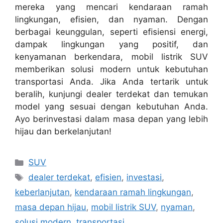
mereka yang mencari kendaraan ramah
lingkungan, efisien, dan nyaman. Dengan
berbagai keunggulan, seperti efisiensi energi,
dampak lingkungan yang positif, dan
kenyamanan berkendara, mobil listrik SUV
memberikan solusi modern untuk kebutuhan
transportasi Anda. Jika Anda tertarik untuk
beralih, kunjungi dealer terdekat dan temukan
model yang sesuai dengan kebutuhan Anda.
Ayo berinvestasi dalam masa depan yang lebih
hijau dan berkelanjutan!
Kategori
SUV
Tag
dealer terdekat
,
efisien
,
investasi
,
keberlanjutan
,
kendaraan ramah lingkungan
,
masa depan hijau
,
mobil listrik SUV
,
nyaman
,
solusi modern
,
transportasi