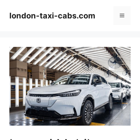
Langsung
ke
london-taxi-cabs.com
Menu
isi