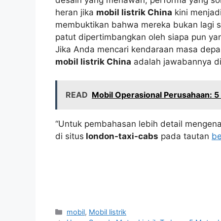
heran jika
mobil listrik China
kini menjad
membuktikan bahwa mereka bukan lagi sek
patut dipertimbangkan oleh siapa pun yan
Jika Anda mencari kendaraan masa depan 
mobil listrik China
adalah jawabannya di
READ
Mobil Operasional Perusahaan: 5
“Untuk pembahasan lebih detail mengenai
di situs
london-taxi-cabs
pada tautan
be
Kategori
mobil
,
Mobil listrik