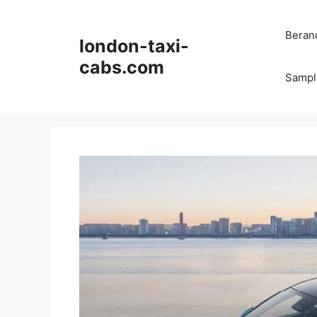
Langsung
ke
Beran
london-taxi-
isi
cabs.com
Sampl