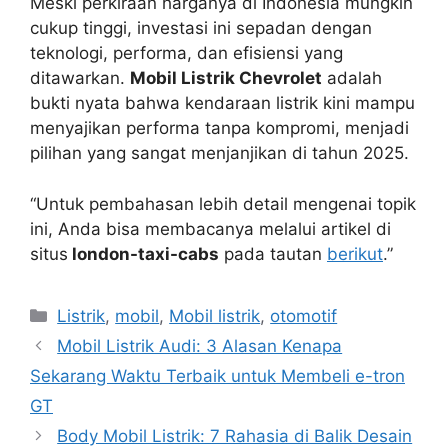
Meski perkiraan harganya di Indonesia mungkin
cukup tinggi, investasi ini sepadan dengan
teknologi, performa, dan efisiensi yang
ditawarkan.
Mobil Listrik Chevrolet
adalah
bukti nyata bahwa kendaraan listrik kini mampu
menyajikan performa tanpa kompromi, menjadi
pilihan yang sangat menjanjikan di tahun 2025.
“Untuk pembahasan lebih detail mengenai topik
ini, Anda bisa membacanya melalui artikel di
situs
london-taxi-cabs
pada tautan
berikut
.”
Kategori
Listrik
,
mobil
,
Mobil listrik
,
otomotif
Mobil Listrik Audi: 3 Alasan Kenapa
Sekarang Waktu Terbaik untuk Membeli e-tron
GT
Body Mobil Listrik: 7 Rahasia di Balik Desain