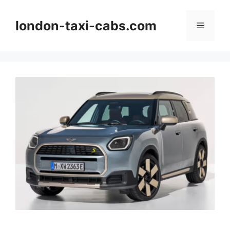
Langsung
ke
london-taxi-cabs.com
Menu
isi