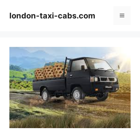
Langsung
ke
london-taxi-cabs.com
Menu
isi