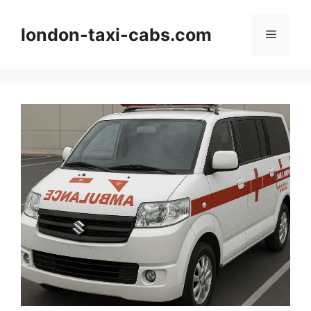
Langsung
ke
london-taxi-cabs.com
Menu
isi