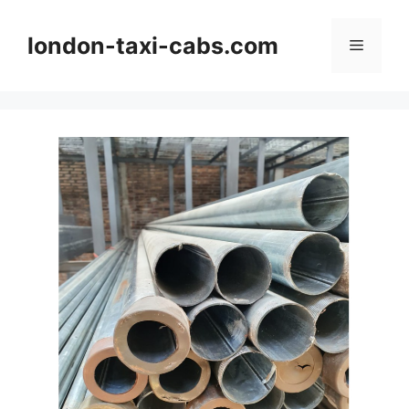
Langsung
ke
london-taxi-cabs.com
Menu
isi