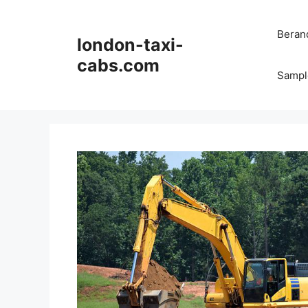
Langsung
ke
Beran
london-taxi-
isi
cabs.com
Sampl