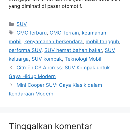
yang diminati di pasar otomotif.
Kategori
SUV
Tag
GMC terbaru
,
GMC Terrain
,
keamanan
mobil
,
kenyamanan berkendara
,
mobil tangguh
,
performa SUV
,
SUV hemat bahan bakar
,
SUV
keluarga
,
SUV kompak
,
Teknologi Mobil
Citroën C3 Aircross: SUV Kompak untuk
Gaya Hidup Modern
Mini Cooper SUV: Gaya Klasik dalam
Kendaraan Modern
Tinggalkan komentar