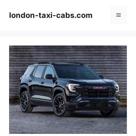
Langsung
ke
london-taxi-cabs.com
Menu
isi