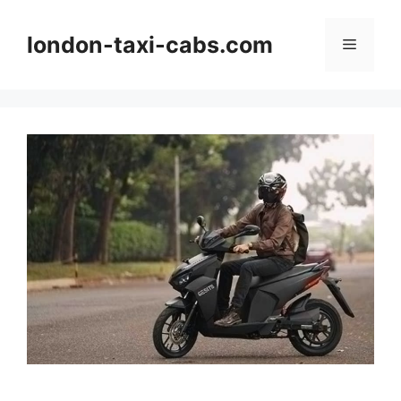
Langsung
ke
london-taxi-cabs.com
Menu
isi