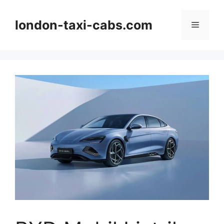
Langsung
ke
london-taxi-cabs.com
Menu
isi