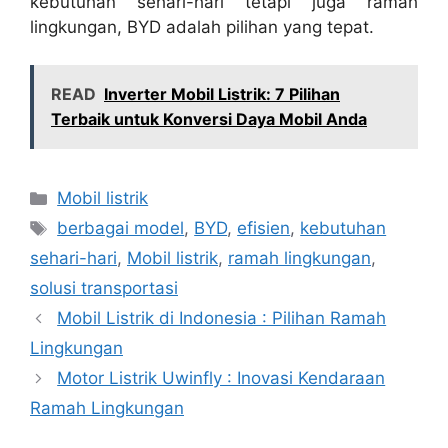
kebutuhan sehari-hari tetapi juga ramah
lingkungan, BYD adalah pilihan yang tepat.
READ
Inverter Mobil Listrik: 7 Pilihan
Terbaik untuk Konversi Daya Mobil Anda
Kategori
Mobil listrik
Tag
berbagai model
,
BYD
,
efisien
,
kebutuhan
sehari-hari
,
Mobil listrik
,
ramah lingkungan
,
solusi transportasi
Mobil Listrik di Indonesia : Pilihan Ramah
Lingkungan
Motor Listrik Uwinfly : Inovasi Kendaraan
Ramah Lingkungan