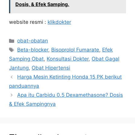
Dosis, & Efek Samping.
website resmi :
klikdokter
Kategori
obat-obatan
Tag
Beta-blocker
,
Bisoprolol Fumarate
,
Efek
Samping Obat
,
Konsultasi Dokter
,
Obat Gagal
Jantung
,
Obat Hipertensi
Harga Mesin Ketinting Honda 15 PK berikut
panduannya
Apa itu Carbidu 0.5 Dexamethasone? Dosis
& Efek Sampingnya