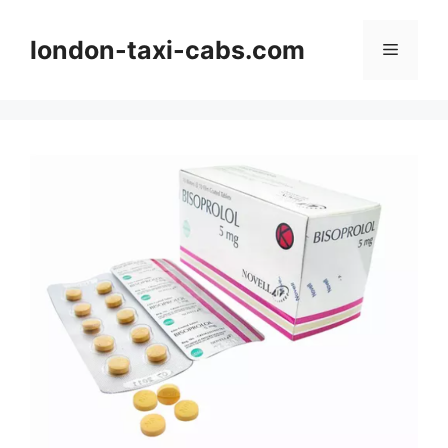
Langsung
ke
london-taxi-cabs.com
Menu
isi