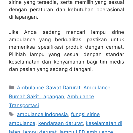
sirine yang tersedia, serta memilih yang sesuai
dengan peraturan dan kebutuhan operasional
di lapangan.
Jika Anda sedang mencari lampu sirine
ambulance yang berkualitas, pastikan untuk
memeriksa spesifikasi produk dengan cermat.
Pilihlah lampu yang sesuai dengan standar
keselamatan dan kenyamanan bagi tim medis
dan pasien yang sedang ditangani.
Kategori
Ambulance Gawat Darurat
,
Ambulance
Rumah Sakit Lapangan
,
Ambulance
Transportasi
Tag
ambulance Indonesia
,
fungsi sirine
ambulance
,
kendaraan darurat
,
keselamatan di
jalan
,
lampu darurat
,
lampu LED ambulance
,