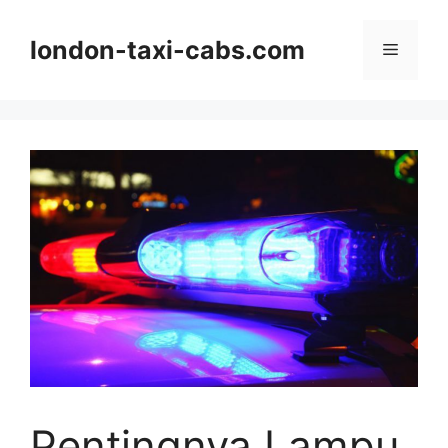
Langsung
ke
london-taxi-cabs.com
Menu
isi
Pentingnya Lampu